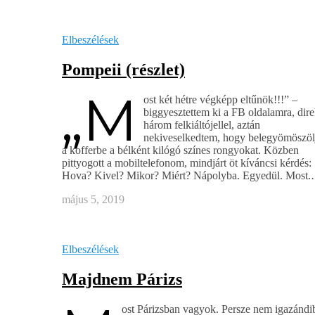
Elbeszélések
Pompeii (részlet)
„M
ost két hétre végképp eltűnök!!!” –
biggyesztettem ki a FB oldalamra, dire
három felkiáltójellel, aztán
nekiveselkedtem, hogy belegyömöszö
a kofferbe a bélként kilógó színes rongyokat. Közben
pittyogott a mobiltelefonom, mindjárt öt kíváncsi kérdés:
Hova? Kivel? Mikor? Miért? Nápolyba. Egyedül. Most
május 5, 2019
Elbeszélések
Majdnem Párizs
ost Párizsban vagyok. Persze nem igazándi