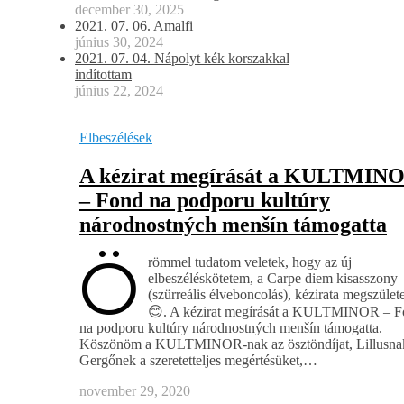
december 30, 2025
2021. 07. 06. Amalfi
június 30, 2024
2021. 07. 04. Nápolyt kék korszakkal
indítottam
június 22, 2024
Elbeszélések
A kézirat megírását a KULTMIN
– Fond na podporu kultúry
národnostných menšín támogatta
Ö
römmel tudatom veletek, hogy az új
elbeszéléskötetem, a Carpe diem kisasszony
(szürreális élveboncolás), kézirata megszülete
😊. A kézirat megírását a KULTMINOR – 
na podporu kultúry národnostných menšín támogatta.
Köszönöm a KULTMINOR-nak az ösztöndíjat, Lillusna
Gergőnek a szeretetteljes megértésüket,…
november 29, 2020