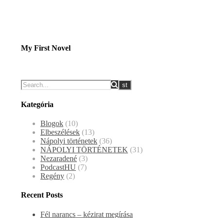
My First Novel
Kategória
Blogok
(10)
Elbeszélések
(13)
Nápolyi történetek
(36)
NÁPOLYI TÖRTÉNETEK
(31)
Nezaradené
(3)
PodcastHU
(7)
Regény
(2)
Recent Posts
Fél narancs – kézirat megírása