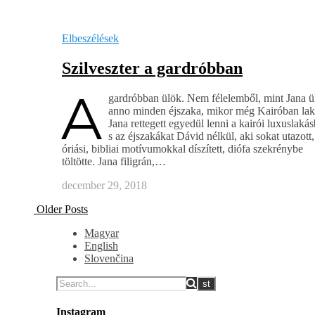
Elbeszélések
Szilveszter a gardróbban
A
gardróbban ülök. Nem félelemből, mint Jana ü
anno minden éjszaka, mikor még Kairóban lak
Jana rettegett egyedül lenni a kairói luxuslaká
s az éjszakákat Dávid nélkül, aki sokat utazott
óriási, bibliai motívumokkal díszített, diófa szekrénybe
töltötte. Jana filigrán,…
december 29, 2018
Older Posts
Magyar
English
Slovenčina
Instagram