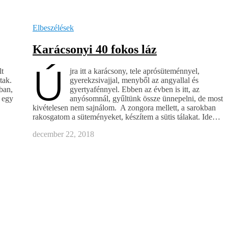
Elbeszélések
Karácsonyi 40 fokos láz
Ú
lt
jra itt a karácsony, tele aprósüteménnyel,
tak.
gyerekzsivajjal, menyből az angyallal és
sban,
gyertyafénnyel. Ebben az évben is itt, az
, egy
anyósomnál, gyűltünk össze ünnepelni, de most
kivételesen nem sajnálom. A zongora mellett, a sarokban
rakosgatom a süteményeket, készítem a sütis tálakat. Ide…
december 22, 2018