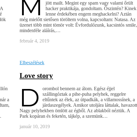
M
jött mailt. Megint egy spam vagy valami őrült
 A
hacker praktikája, gondoltam. Őszintén? Kinek
é
lenne érdekében engem meghackelni? Aztán
ülök
még mielőtt sietősen töröltem volna, kapcsoltam: Natasa. Az
üzenet több mint tömör volt: Évfordulózunk, kacsintós smile,
mindenféle aláírás,…
február 4, 2019
Elbeszélések
Love story
D
llón
orombol bennem az álom. Egész éjjel
szállingóztak a pihe-puha pelyhek, reggelre
már a
eltűntek az élek, az útpadkák, a villamossínek, a
dtam,
járdaszegélyek. Amikor utoljára láttalak, havazott
Nagy pelyhekben ömlött az égből. Az ablakból néztük. A
.
Park kopáran és feketén, tájkép, a szemünk…
január 10, 2019