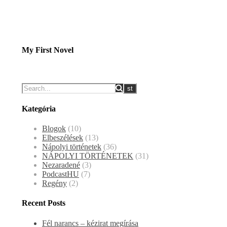
My First Novel
Kategória
Blogok
(10)
Elbeszélések
(13)
Nápolyi történetek
(36)
NÁPOLYI TÖRTÉNETEK
(31)
Nezaradené
(3)
PodcastHU
(7)
Regény
(2)
Recent Posts
Fél narancs – kézirat megírása