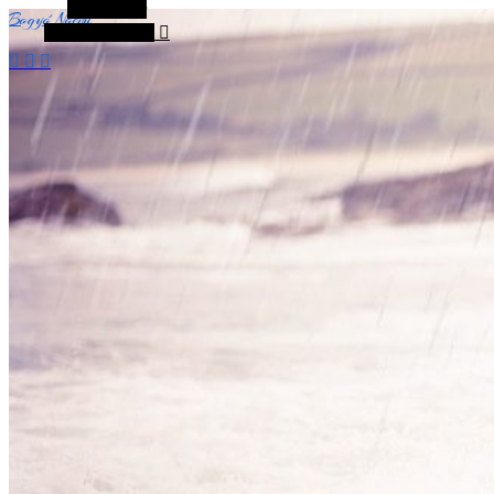
Alt Sidebar
Bogyó Noémi
Random Article