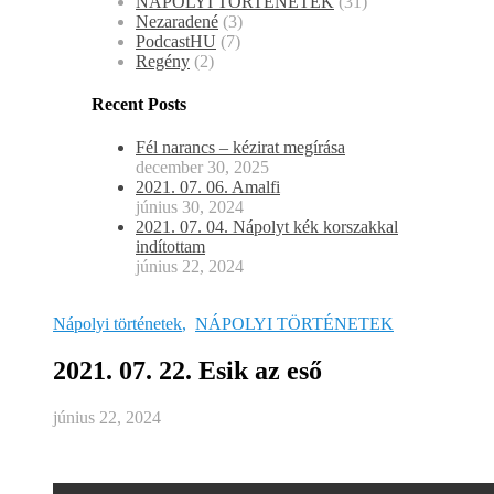
NÁPOLYI TÖRTÉNETEK
(31)
Nezaradené
(3)
PodcastHU
(7)
Regény
(2)
Recent Posts
Fél narancs – kézirat megírása
december 30, 2025
2021. 07. 06. Amalfi
június 30, 2024
2021. 07. 04. Nápolyt kék korszakkal
indítottam
június 22, 2024
Nápolyi történetek
,
NÁPOLYI TÖRTÉNETEK
2021. 07. 22. Esik az eső
június 22, 2024