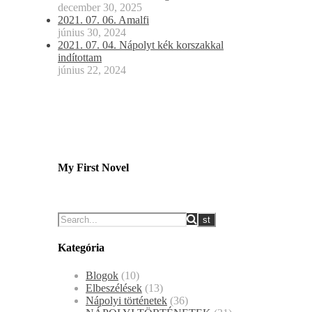
december 30, 2025
2021. 07. 06. Amalfi
június 30, 2024
2021. 07. 04. Nápolyt kék korszakkal
indítottam
június 22, 2024
My First Novel
Kategória
Blogok
(10)
Elbeszélések
(13)
Nápolyi történetek
(36)