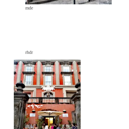
mde
rhdr